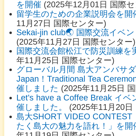
を開催
(
2025年12月01日
国際セ
留学生のための企業説明会を開
11月27日
国際センター
)
Sekai-jin club🌏 国際交
(
2025年11月27日
国際センター
)
国際交流会館松江で防災訓練を
年11月25日
国際センター
)
グローバル月間 島大アンバサダイベン
Japan！Traditional Tea Cerem
催しました
(
2025年11月25日
国
Let's have a Coffee Bre
催しました。
(
2025年11月20日
島大SHORT VIDEO CONT
たく島大の魅力を語れ！」を開
年11月19日
国際センター
)