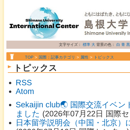
文字サイズ：
標準
大
背景の色：
白
青
黒
TOP
国際：記事カテゴリ
属性
トピックス
トピックス
RSS
Atom
Sekaijin club🌏 国際交流
ました
(
2026年07月22日
国際セ
日本留学説明会（中国・北京）