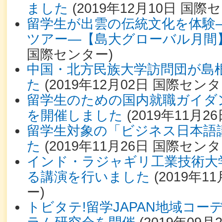
ました
(
2019年12月10日
国際セ
留学生が出雲の伝統文化を体験
ツアー―【島大グローバル月間
国際センター
)
中国・北方民族大学訪問団が島
た
(
2019年12月02日
国際センタ
留学生のための国内就職ガイダ
を開催しました
(
2019年11月26
留学生対象の「ビジネス日本語
た
(
2019年11月26日
国際センタ
インド・ラジャギリ工業技術大
る講演を行いました
(
2019年11
ー
)
トビタテ!留学JAPAN地域コ