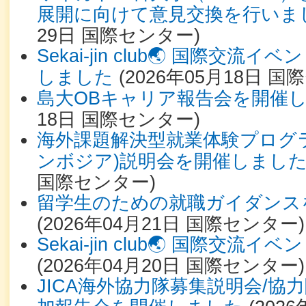
展開に向けて意見交換を行いま
29日
国際センター
)
Sekai-jin club🌏 国際交流
しました
(
2026年05月18日
国際
島大OBキャリア報告会を開催
18日
国際センター
)
海外課題解決型就業体験プログ
ンボジア)説明会を開催しまし
国際センター
)
留学生のための就職ガイダンス
(
2026年04月21日
国際センター
)
Sekai-jin club🌏 国際交
(
2026年04月20日
国際センター
)
JICA海外協力隊募集説明会/協