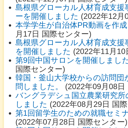
島根県グローカル人材育成支援
ーを開催しました
(
2022年12月
本学学生が自治体PR動画を作
月17日
国際センター
)
島根県グローカル人材育成支援
を開催しました
(
2022年11月10
第9回中国サロンを開催しまし
国際センター
)
韓国・釜山大学校からの訪問団
問しました。
(
2022年09月08日
バングラデシュ国立農業研究所
しました
(
2022年08月29日
国際
第1回留学生のための就職セミ
(
2022年07月28日
国際センター
)