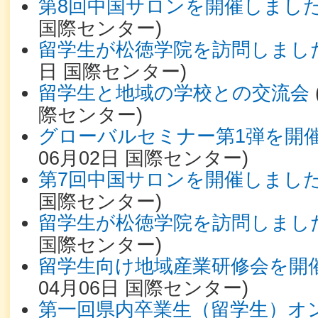
第8回中国サロンを開催しまし
国際センター
)
留学生が松徳学院を訪問しまし
日
国際センター
)
留学生と地域の学校との交流会
際センター
)
グローバルセミナー第1弾を開
06月02日
国際センター
)
第7回中国サロンを開催しまし
国際センター
)
留学生が松徳学院を訪問しまし
国際センター
)
留学生向け地域産業研修会を開
04月06日
国際センター
)
第一回県内卒業生（留学生）オ