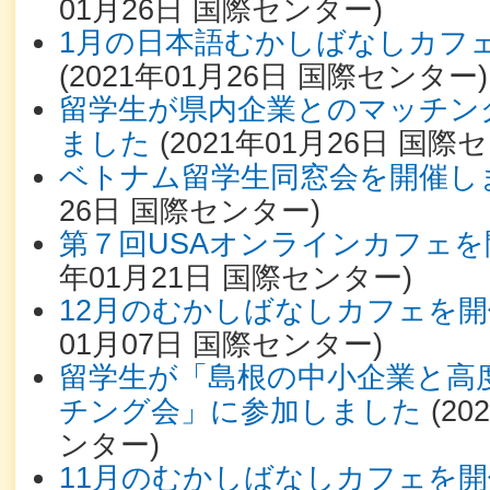
01月26日
国際センター
)
1月の日本語むかしばなしカフ
(
2021年01月26日
国際センター
)
留学生が県内企業とのマッチン
ました
(
2021年01月26日
国際セ
ベトナム留学生同窓会を開催し
26日
国際センター
)
第７回USAオンラインカフェ
年01月21日
国際センター
)
12月のむかしばなしカフェを
01月07日
国際センター
)
留学生が「島根の中小企業と高
チング会」に参加しました
(
20
ンター
)
11月のむかしばなしカフェを