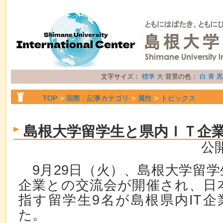
文字サイズ：
標準
大
背景の色：
白
青
黒
TOP
国際：記事カテゴリ
属性
トピックス
島根大学留学生と県内ＩＴ企
公開
9月29日（火）、島根大学留学
企業との交流会が開催され、日
指す留学生9名が島根県内IT企
た。