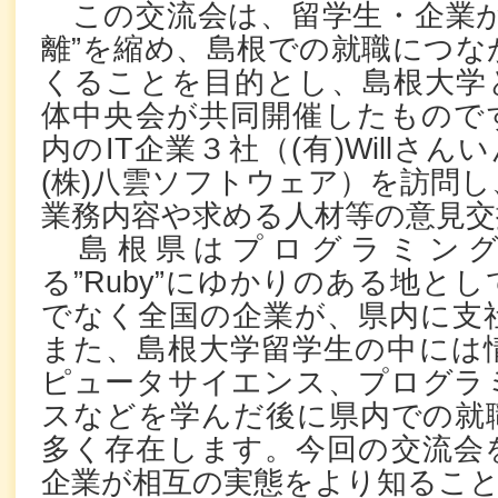
この交流会は、留学生・企業が
離”を縮め、島根での就職につな
くることを目的とし、島根大学
体中央会が共同開催したもので
内のIT企業３社（(有)Willさん
(株)八雲ソフトウェア）を訪問
業務内容や求める人材等の意見交
島根県はプログラミング
る”Ruby”にゆかりのある地と
でなく全国の企業が、県内に支
また、島根大学留学生の中には
ピュータサイエンス、プログラ
スなどを学んだ後に県内での就
多く存在します。今回の交流会
企業が相互の実態をより知るこ