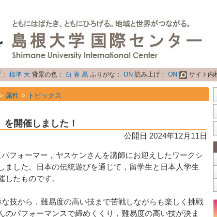
ズ：
標準
大
背景の色：
白
青
黒
ふりがな：
ON
読み上げ：
ON
サイト内
属性
トピックス
」を開催しました！
公開日 2024年12月11日
ん玉パフォーマー，ヤスケンさんを講師にお迎えしたワークシ
しました。日本の伝統遊びを通じて，留学生と日本人学生
催したものです。
な技から，難易度の高い技まで苦戦しながらも楽しく挑戦
んのパフォーマンスで締めくくり，難易度の高い技が決ま