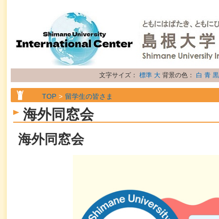
文字サイズ：
標準
大
背景の色：
白
青
黒
TOP
留学生の皆さま
海外同窓会
海外同窓会