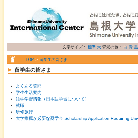
文字サイズ：
標準
大
背景の色：
白
青
黒
TOP
留学生の皆さま
留学生の皆さま
よくある質問
学生生活案内
語学学習情報（日本語学習について）
就職
研修旅行
大学推薦が必要な奨学金 Scholarship Application Requiring Unive