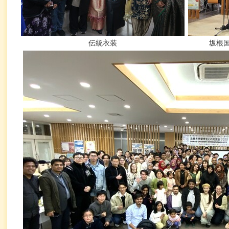
伝統衣装
坂根