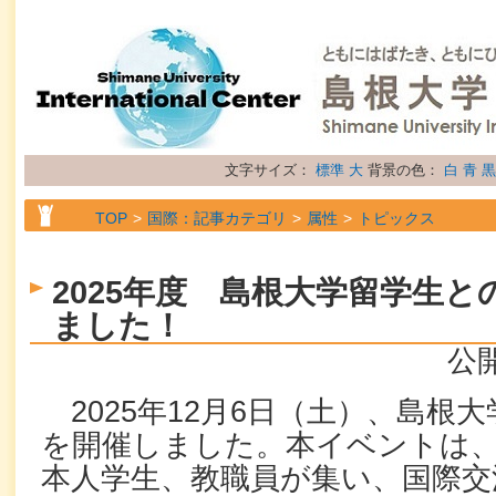
文字サイズ：
標準
大
背景の色：
白
青
黒
TOP
国際：記事カテゴリ
属性
トピックス
2025年度 島根大学留学生
ました！
公開
2025年12月6日（土）、島根
を開催しました。本イベントは
本人学生、教職員が集い、国際交