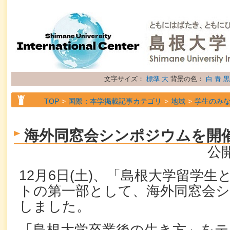
文字サイズ：
標準
大
背景の色：
白
青
黒
TOP
国際：本学掲載記事カテゴリ
地域
学生のみ
TOP
国際：本学掲載記事カテゴリ
地域
留学生の
海外同窓会シンポジウムを開
TOP
国際：本学掲載記事カテゴリ
属性
トピック
公開
12月6日(土)、「島根大学留学
トの第一部として、海外同窓会
しました。