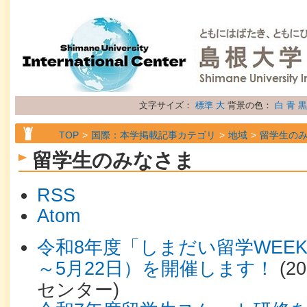
文字サイズ：
標準
大
背景の色：
白
青
黒
TOP
国際：本学掲載記事カテゴリ
地域
留学生の
留学生のみなさま
RSS
Atom
令和8年度「しまだい留学WEEK」
～5月22日）を開催します！
(
2
センター
)