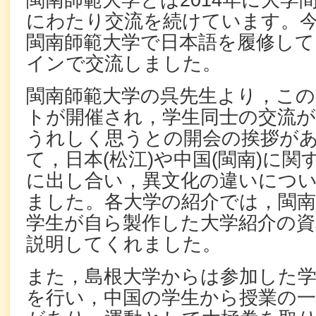
閩南師範大学とは2014年に大学
にわたり交流を続けています。
閩南師範大学で日本語を履修し
インで交流しました。
閩南師範大学の呉先生より，こ
トが開催され，学生同士の交流
うれしく思うとの開会の挨拶が
て，日本(松江)や中国(閩南)に
に出し合い，異文化の違いにつ
ました。各大学の紹介では，閩南
学生が自ら製作した大学紹介の資
説明してくれました。
また，島根大学からは参加した
を行い，中国の学生から授業の一