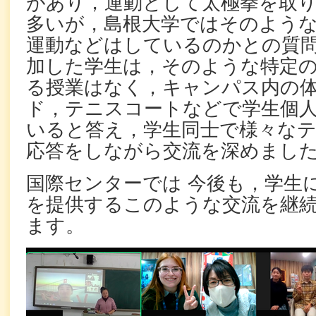
があり，運動として太極拳を取
多いが，島根大学ではそのよう
運動などはしているのかとの質
加した学生は，そのような特定
る授業はなく，キャンパス内の
ド，テニスコートなどで学生個
いると答え，学生同士で様々な
応答をしながら交流を深めまし
国際センターでは 今後も，学生
を提供するこのような交流を継
ます。