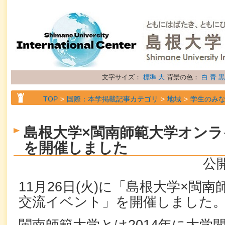
文字サイズ：
標準
大
背景の色：
白
青
黒
TOP
国際：本学掲載記事カテゴリ
地域
学生のみ
TOP
国際：本学掲載記事カテゴリ
地域
留学生の
島根大学×閩南師範大学オン
TOP
国際：本学掲載記事カテゴリ
属性
トピック
を開催しました
公開
11月26日(火)に「島根大学×閩
交流イベント」を開催しました