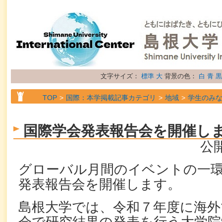
文字サイズ：
標準
大
背景の色：
白
青
黒
TOP
国際：本学掲載記事カテゴリ
地域
学生のみ
TOP
国際：本学掲載記事カテゴリ
地域
留学生の
国際学会発表報告会を開催し
TOP
国際：本学掲載記事カテゴリ
属性
お知らせ
公開
グローバル月間のイベントの一
発表報告会を開催します。
島根大学では、令和７年度に海外