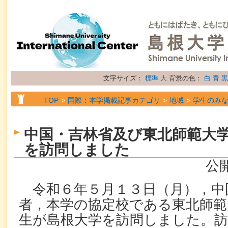
文字サイズ：
標準
大
背景の色：
白
青
黒
TOP
国際：本学掲載記事カテゴリ
地域
学生のみ
TOP
国際：本学掲載記事カテゴリ
地域
留学生の
中国・吉林省及び東北師範大
TOP
国際：本学掲載記事カテゴリ
地域
海外から
を訪問しました
TOP
国際：本学掲載記事カテゴリ
地域
研究者の
公開
TOP
国際：本学掲載記事カテゴリ
属性
トピック
令和６年５月１３日（月），中
者，本学の協定校である東北師範
生が島根大学を訪問しました。訪