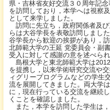
県・吉林省友好交流３０周年記念
を訪問しており，本学へは視察及
として来学しました。
訪問に先立ち，政府関係者及び
らは大谷学長を表敬訪問しました
谷学長から歓迎の挨拶があり，訪
北師範大学の王延 党委員会・副
受入に対して感謝の意を述べら
島根大学と東北師範大学は201
を提携し，以来学術研究交流や交
ィグリープログラムなどの学生
流を展開してきました。両大学
に，現在行っている交流を継続
くことを確認しました。
また，本学を訪問した学生は，