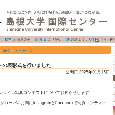
ズ：
標準
大
背景の色：
白
青
黒
ふりがな：
ON
読み上げ：
ON
サイト内
属性
トピックス
トの表彰式を行いました
公開日 2025年01月15日
ンライン写真コンテストについてお知らせします。
ローバル月間にInstagramとFacebookで写真コンテスト