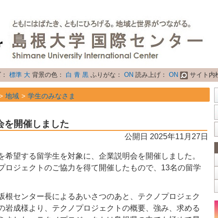
ズ：
標準
大
背景の色：
白
青
黒
ふりがな：
ON
読み上げ：
ON
サイト内
地域
学生のみなさま
地域
留学生のみなさま
会を開催しました
属性
トピックス
公開日 2025年11月27日
職を希望する留学生を対象に、企業説明会を開催しました。
プロジェクトのご協力を得て開催したもので、13名の留学
坂根センター長によるあいさつのあと、テクノプロジェク
の岩成様より、テクノプロジェクトの概要、強み、求める