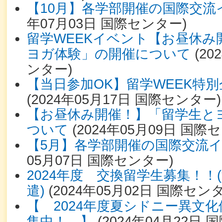
【10月】各学部開催の国際交流
年07月03日
国際センター
)
留学WEEKイベント【お昼休み
ヨガ体験」の開催について
(
20
ンター
)
【当日参加OK】留学WEEK特
(
2024年05月17日
国際センター
)
【お昼休み開催！】「留学生と
ついて
(
2024年05月09日
国際セ
【5月】各学部開催の国際交流
05月07日
国際センター
)
2024年度 交換留学生募集！！
遣)
(
2024年05月02日
国際セン
【 2024年度夏シドニー異文化
集中！ 】
(
2024年04月22日
国