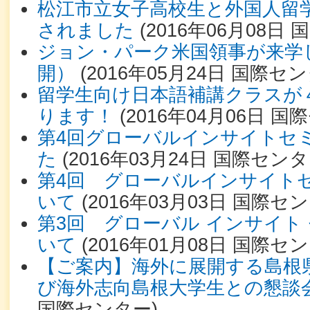
松江市立女子高校生と外国人留
されました
(
2016年06月08日
国
ジョン・パーク米国領事が来学
開）
(
2016年05月24日
国際セン
留学生向け日本語補講クラスが
ります！
(
2016年04月06日
国際
第4回グローバルインサイトセ
た
(
2016年03月24日
国際センタ
第4回 グローバルインサイト
いて
(
2016年03月03日
国際セン
第3回 グローバル インサイト
いて
(
2016年01月08日
国際セン
【ご案内】海外に展開する島根
び海外志向島根大学生との懇談
国際センター
)