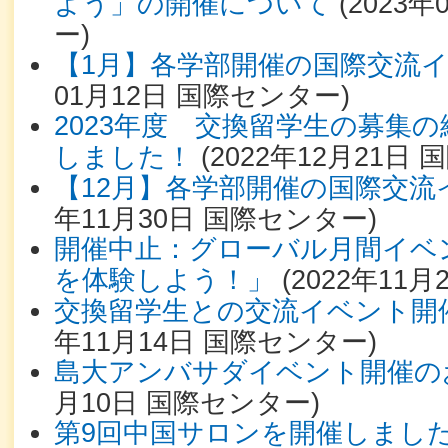
よう」の開催について
(
2023年
ー
)
【1月】各学部開催の国際交流
01月12日
国際センター
)
2023年度 交換留学生の募集
しました！
(
2022年12月21日
国
【12月】各学部開催の国際交流
年11月30日
国際センター
)
開催中止：グローバル月間イベ
を体験しよう！」
(
2022年11月
交換留学生との交流イベント開
年11月14日
国際センター
)
島大アンバサダイベント開催の
月10日
国際センター
)
第9回中国サロンを開催しまし