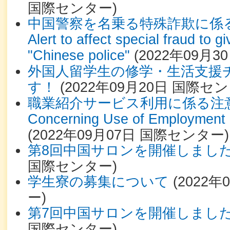
国際センター
)
中国警察を名乗る特殊詐欺に係
Alert to affect special fraud to g
"Chinese police"
(
2022年09月3
外国人留学生の修学・生活支援
す！
(
2022年09月20日
国際セン
職業紹介サービス利用に係る注意喚
Concerning Use of Employment 
(
2022年09月07日
国際センター
)
第8回中国サロンを開催しまし
国際センター
)
学生寮の募集について
(
2022年
ー
)
第7回中国サロンを開催しまし
国際センター
)