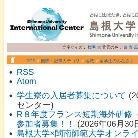
文字サイズ：
標準
大
背景の色：
白
青
黒
TOP
国際：記事カテゴリ
地域
留学生のみなさま
RSS
Atom
学生寮の入居者募集について
(
2
センター
)
R８年度フランス短期海外研修
参加者募集！！
(
2026年06月30
島根大学×閩南師範⼤学オンラ