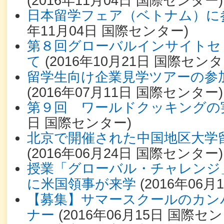
(
2016年11月04日
国際センター
)
日本留学フェア（ベトナム）に
年11月04日
国際センター
)
第８回グローバルインサイトセ
て
(
2016年10月21日
国際センタ
留学生向け企業見学ツアーの参
(
2016年07月11日
国際センター
)
第９回 ワールドクッキングの
日
国際センター
)
北京で開催された中国地区大学
(
2016年06月24日
国際センター
)
授業「グローバル・チャレンジ
に米国領事が来学
(
2016年06月
【募集】サマースクールのカン
ナー
(
2016年06月15日
国際セン