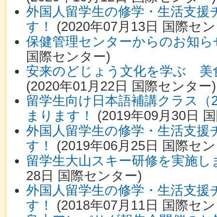
外国人留学生の修学・生活支援
す！
(
2020年07月13日
国際セン
保健管理センターからのお知ら
国際センター
)
安来のどじょう文化を学ぶ 美
(
2020年01月22日
国際センター
)
留学生向け日本語補講クラス（2
まります！
(
2019年09月30日
国
外国人留学生の修学・生活支援
す！
(
2019年06月25日
国際セン
留学生大山スキー研修を実施し
28日
国際センター
)
外国人留学生の修学・生活支援
す！
(
2018年07月11日
国際セン