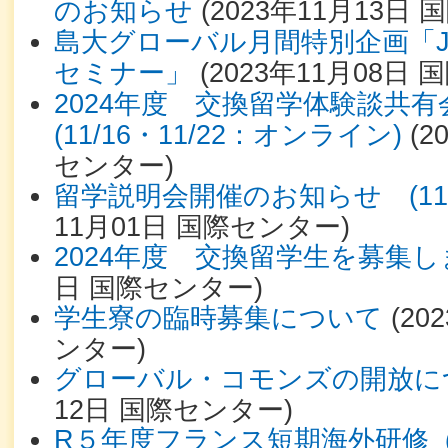
のお知らせ
(
2023年11月13日
国
島大グローバル月間特別企画「J
セミナー」
(
2023年11月08日
国
2024年度 交換留学体験談共
(11/16・11/22：オンライン)
(
2
センター
)
留学説明会開催のお知らせ (11/
11月01日
国際センター
)
2024年度 交換留学生を募集し
日
国際センター
)
学生寮の臨時募集について
(
20
ンター
)
グローバル・コモンズの開放に
12日
国際センター
)
R５年度フランス短期海外研修