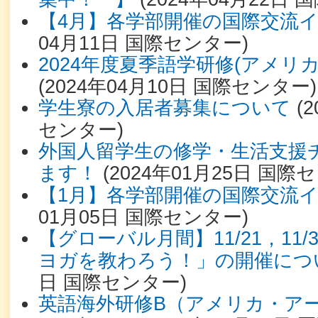
【4月】各学部開催の国際交流
04月11日
国際センター
)
2024年度夏季語学研修(アメリカ
(
2024年04月10日
国際センター
)
学生寮の入居者募集について
(
2
センター
)
外国人留学生の修学・生活支援
ます！
(
2024年01月25日
国際セ
【1月】各学部開催の国際交流
01月05日
国際センター
)
【グローバル月間】11/21，11/
ヨガを教わろう！」の開催につ
日
国際センター
)
英語海外研修B（アメリカ・ア