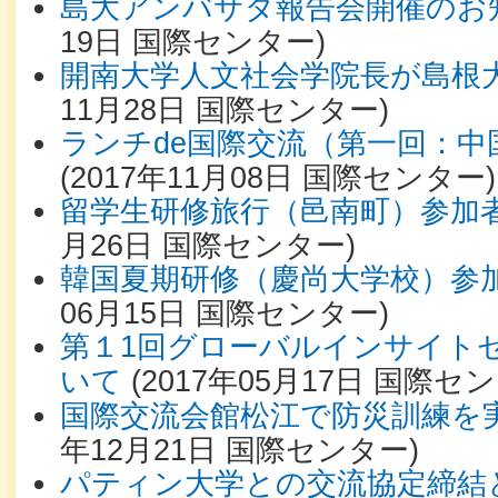
島大アンバサダ報告会開催のお
19日
国際センター
)
開南大学人文社会学院長が島根
11月28日
国際センター
)
ランチde国際交流（第一回：
(
2017年11月08日
国際センター
)
留学生研修旅行（邑南町）参加
月26日
国際センター
)
韓国夏期研修（慶尚大学校）参
06月15日
国際センター
)
第１1回グローバルインサイト
いて
(
2017年05月17日
国際セン
国際交流会館松江で防災訓練を
年12月21日
国際センター
)
パティン大学との交流協定締結