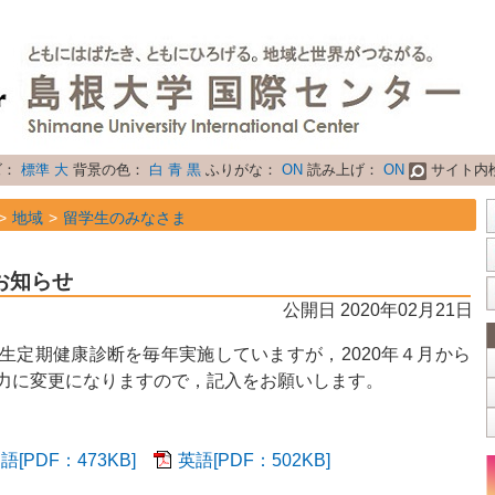
ズ：
標準
大
背景の色：
白
青
黒
ふりがな：
ON
読み上げ：
ON
サイト内
地域
留学生のみなさま
属性
お知らせ
お知らせ
公開日 2020年02月21日
生定期健康診断を毎年実施していますが，2020年４月から
力に変更になりますので，記入をお願いします。
語[PDF：473KB]
英語[PDF：502KB]