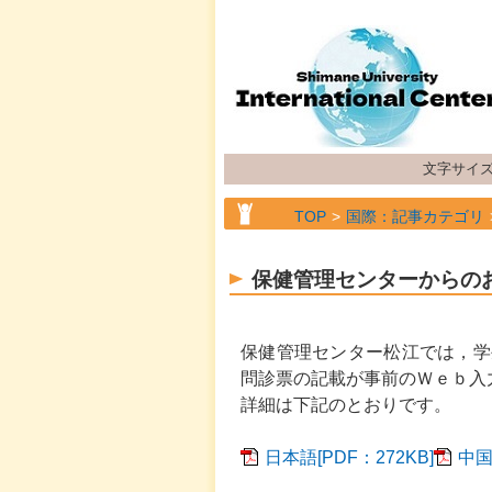
文字サイ
TOP
国際：記事カテゴリ
TOP
国際：記事カテゴリ
保健管理センターからの
保健管理センター松江では，学
問診票の記載が事前のＷｅｂ入
詳細は下記のとおりです。
日本語[PDF：272KB]
中国