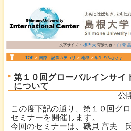
文字サイズ：
標準
大
背景の色：
白
青
黒
TOP
国際：記事カテゴリ
地域
学生のみなさま
TOP
国際：記事カテゴリ
地域
留学生のみなさま
第１０回グローバルインサイ
TOP
国際：記事カテゴリ
地域
研究者のみなさま
について
TOP
国際：記事カテゴリ
属性
お知らせ
公開
この度下記の通り、第１０回グ
セミナーを開催します。
今回のセミナーは、磯貝 富夫 