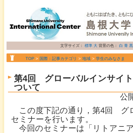
文字サイズ：
標準
大
背景の色：
白
青
黒
TOP
国際：記事カテゴリ
地域
学生のみなさま
TOP
国際：記事カテゴリ
地域
留学生のみなさま
第4回 グローバルインサイ
TOP
国際：記事カテゴリ
属性
お知らせ
ついて
公開
この度下記の通り，第4回 グ
セミナーを行います。
今回のセミナーは「リトアニア