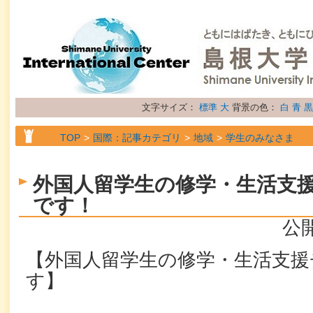
文字サイズ：
標準
大
背景の色：
白
青
黒
TOP
国際：記事カテゴリ
地域
学生のみなさま
TOP
国際：記事カテゴリ
地域
留学生のみなさま
外国人留学生の修学・生活支
TOP
国際：記事カテゴリ
属性
お知らせ
です！
公開
【外国人留学生の修学・生活支援
す】