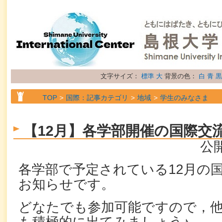
文字サイズ：
標準
大
背景の色：
白
青
黒
TOP
国際：記事カテゴリ
地域
学生のみなさま
TOP
国際：記事カテゴリ
地域
留学生のみなさま
【12月】各学部開催の国際交
TOP
国際：記事カテゴリ
地域
研究者のみなさま
公開
TOP
国際：記事カテゴリ
属性
お知らせ
各学部で予定されている12月の
お知らせです。
どなたでも参加可能ですので，