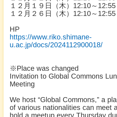
１２月１９日（木）12:10～12:55
１２月２６日（木）12:10～12:55
HP
https://www.riko.shimane-
u.ac.jp/docs/2024112900018/
※Place was changed
Invitation to Global Commons Lu
Meeting
We host “Global Commons,” a pla
of various nationalities can meet 
hold a meetup every Thursday dur