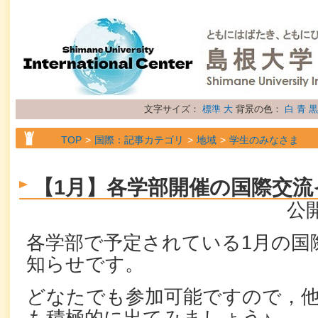
文字サイズ：
標準
大
背景の色：
白
青
黒
TOP
国際：記事カテゴリ
地域
学生のみなさま
TOP
国際：記事カテゴリ
地域
留学生のみなさま
【1月】各学部開催の国際交流
TOP
国際：記事カテゴリ
地域
研究者のみなさま
公開
TOP
国際：記事カテゴリ
属性
お知らせ
各学部で予定されている1月の国
知らせです。
どなたでも参加可能ですので，