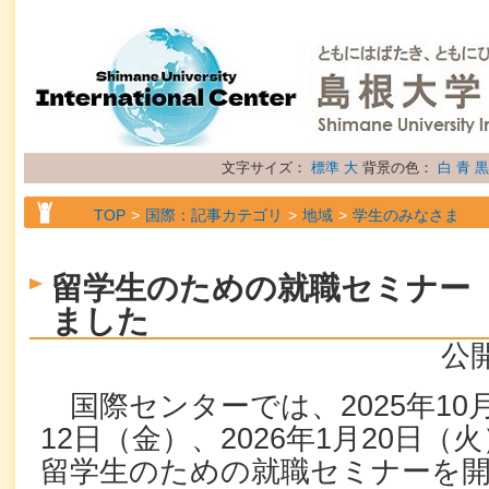
文字サイズ：
標準
大
背景の色：
白
青
黒
TOP
国際：記事カテゴリ
地域
学生のみなさま
TOP
国際：記事カテゴリ
地域
留学生のみなさま
留学生のための就職セミナー
TOP
国際：記事カテゴリ
属性
トピックス
ました
公開
国際センターでは、2025年10月
12日（金）、2026年1月20日
留学生のための就職セミナーを