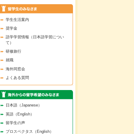
学生生活案内
奨学金
語学学習情報（日本語学習につい
て）
研修旅行
就職
海外同窓会
よくある質問
日本語（Japanese）
英語（English）
留学生の声
プロスペクタス（English）