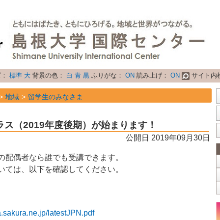
ズ：
標準
大
背景の色：
白
青
黒
ふりがな：
ON
読み上げ：
ON
サイト内
地域
留学生のみなさま
属性
お知らせ
ス（2019年度後期）が始まります！
公開日 2019年09月30日
の配偶者なら誰でも受講できます。
いては、以下を確認してください。
.sakura.ne.jp/latestJPN.pdf