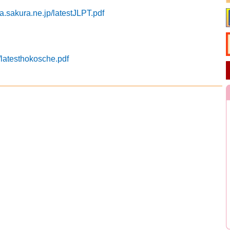
a.sakura.ne.jp/latestJLPT.pdf
/latesthokosche.pdf