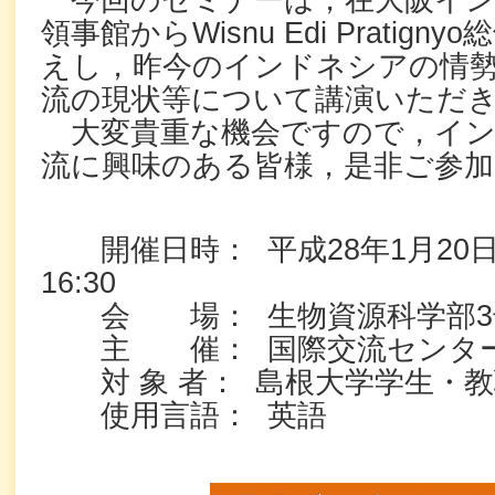
今回のセミナーは，在大阪イン
領事館からWisnu Edi Pratig
えし，昨今のインドネシアの情
流の現状等について講演いただ
大変貴重な機会ですので，イン
流に興味のある皆様，是非ご参
開催日時： 平成28年1月20日(水
16:30
会 場： 生物資源科学部3号館
主 催： 国際交流センタ
対 象 者： 島根大学学生・教
使用言語： 英語