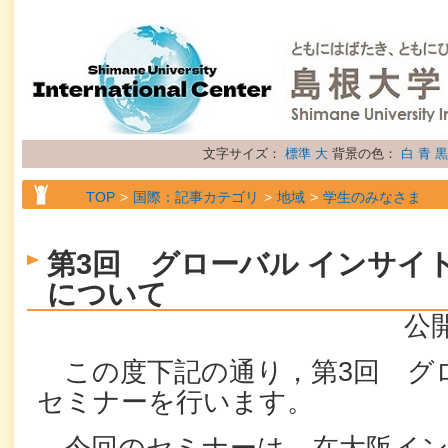
文字サイズ：
標準
大
背景の色：
白
青
黒
TOP
国際：記事カテゴリ
地域
学生のみなさま
TOP
国際：記事カテゴリ
地域
留学生のみなさま
第3回 グローバル インサイ
TOP
国際：記事カテゴリ
属性
お知らせ
について
公開
この度下記の通り，第3回 グ
セミナーを行います。