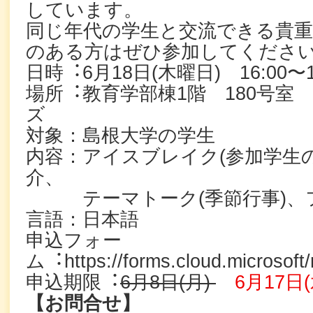
しています。
同じ年代の学生と交流できる貴重
のある方はぜひ参加してくださ
⽇時︓6⽉18⽇(⽊曜⽇) 16:00〜1
場所︓教育学部棟1階 180号室
ズ
対象：島根大学の学生
内容：アイスブレイク(参加学生
介、
テーマトーク(季節行事)、
言語：日本語
申込フォー
ム︓https://forms.cloud.microsoft
申込期限︓
6⽉8⽇(月)
6月17日
【お問合せ】