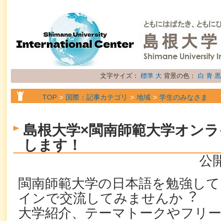
文字サイズ：
標準
大
背景の色：
白
青
黒
TOP
国際：記事カテゴリ
地域
学生のみなさま
TOP
国際：記事カテゴリ
地域
留学生のみなさま
島根大学×閩南師範⼤学オン
TOP
国際：記事カテゴリ
属性
お知らせ
します！
公開
閩南師範⼤学の⽇本語を勉強し
インで交流してみませんか︖
⼤学紹介、テーマトークやフリ