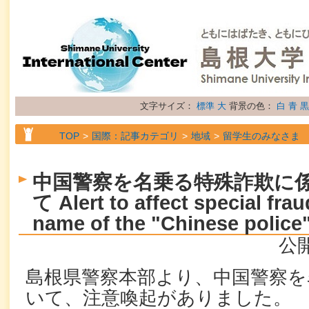
文字サイズ：
標準
大
背景の色：
白
青
黒
TOP
国際：記事カテゴリ
地域
留学生のみなさま
TOP
国際：記事カテゴリ
属性
お知らせ
中国警察を名乗る特殊詐欺に
て Alert to affect special frau
name of the "Chinese police
公開
島根県警察本部より、中国警察を
いて、注意喚起がありました。