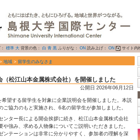
ズ：
標準
大
背景の色：
白
青
黒
ふりがな：
ON
読み上げ：
ON
サイト内
地域
留学生のみなさま
属性
トピックス
会（松江山本金属株式会社）を開催しました
公開日 2026年06月12日
を希望する留学生を対象に企業説明会を開催しました。本説
のご協力のもと実施され、6名の留学生が参加しました。
センター長による開会挨拶に続き、松江山本金属株式会社
要や強み、求める人物像についてご説明いただきました。
ゼンテーションは非常に分かりやすく、参加者の理解を深