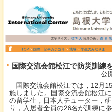
文字サイズ：
標準
大
背景の色：
白
青
黒
TOP
国際：記事カテゴリ
地域
学生のみなさま
TOP
国際：記事カテゴリ
地域
留学生のみなさま
国際交流会館松江で防災訓練
TOP
国際：記事カテゴリ
地域
研究者のみなさま
公開
TOP
国際：記事カテゴリ
属性
トピックス
国際交流会館松江では，
12
月
1
施しました。国際交流会館松江に
の留学生，日本人チューター，研
り，入居者全員の
26
名が訓練に