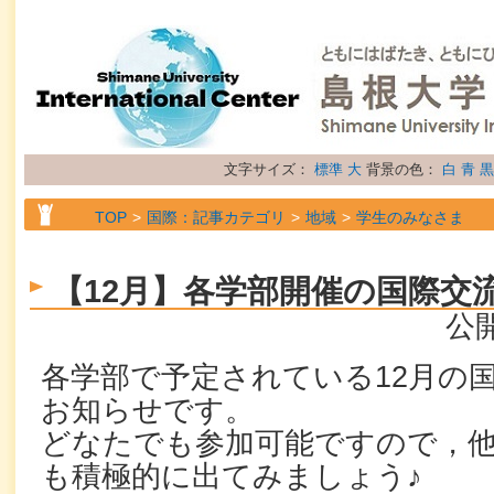
文字サイズ：
標準
大
背景の色：
白
青
黒
TOP
国際：記事カテゴリ
地域
学生のみなさま
TOP
国際：記事カテゴリ
地域
留学生のみなさま
【12月】各学部開催の国際交
TOP
国際：記事カテゴリ
属性
お知らせ
公開
各学部で予定されている12月の
お知らせです。
どなたでも参加可能ですので，
も積極的に出てみましょう♪