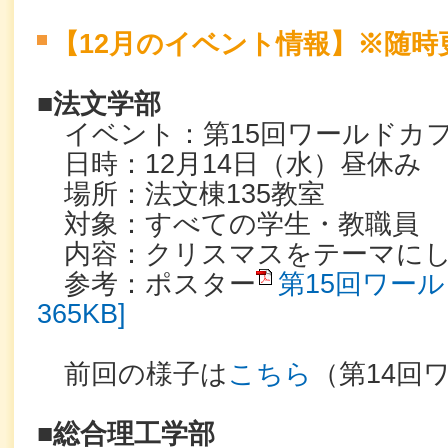
【12月のイベント情報】※随時
■法文学部
イベント：第15回ワールドカ
日時：12月14日（水）昼休み
場所：法文棟135教室
対象：すべての学生・教職員
内容：クリスマスをテーマにし
参考：ポスター
第15回ワール
365KB]
前回の様子は
こちら
（第14回
■総合理工学部