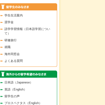
学生生活案内
奨学金
語学学習情報（日本語学習につい
て）
研修旅行
就職
海外同窓会
よくある質問
日本語（Japanese）
英語（English）
留学生の声
プロスペクタス（English）