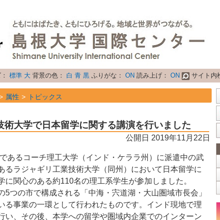
ズ：
標準
大
背景の色：
白
青
黒
ふりがな：
ON
読み上げ：
ON
サイト内
属性
トピックス
技術大学で日本留学に関する講演を行いました
公開日 2019年11月22日
であるコーチ理工大学（インド・ケララ州）に派遣中の武
あるラジャギリ工業技術大学（同州）において日本留学に
学に関心のある約
110
名の理工系学生が参加しました。
の
5
つの市で構成される「中海・宍道湖・大山圏域市長会」
いる事業の一環として行われたものです。インド現地で理
行い、その後、本学への留学や圏域内企業でのインターン