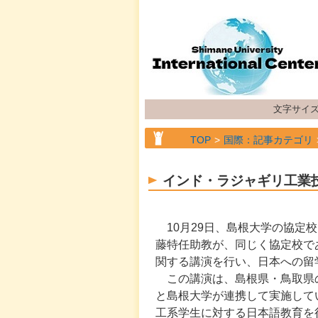
文字サイ
TOP
国際：記事カテゴリ
インド・ラジャギリ工業
10
月
29
日、島根大学の協定校
藤特任助教が、同じく協定校で
関する講演を行い、日本への留
この講演は、島根県・鳥取県
と島根大学が連携して実施して
工系学生に対する日本語教育を