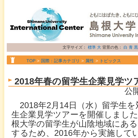
文字サイズ：
標準
大
背景の色：
白
青
黒
TOP
国際：記事カテゴリ
属性
トピックス
2018年春の留学生企業見学ツ
公開
2018年2月14日（水）留学生
生企業見学ツアーを開催しまし
根大学の留学生が山陰地域にある
するため、2016年から実施して