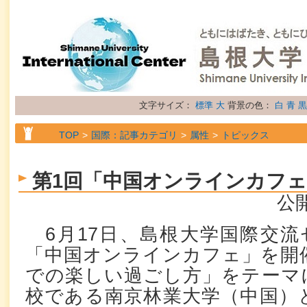
文字サイズ：
標準
大
背景の色：
白
青
黒
TOP
国際：記事カテゴリ
属性
トピックス
第1回「中国オンラインカフ
公開
6月17日、島根大学国際交流
「中国オンラインカフェ」を開
での楽しい過ごし方」をテーマ
校である南京林業大学（中国）