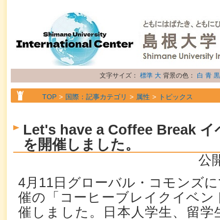
文字サイズ：
標準
大
背景の色：
白
青
黒
TOP
国際：記事カテゴリ
属性
トピックス
Let's have a Coffee Br
を開催しました。
公開
4月11日グローバル・コモンズ
催の「コーヒーブレイクイベント
催しました。日本人学生、留学