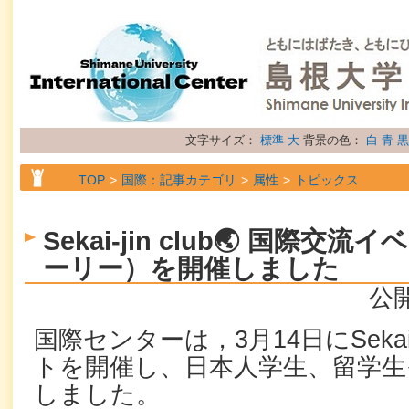
文字サイズ：
標準
大
背景の色：
白
青
黒
TOP
国際：記事カテゴリ
属性
トピックス
Sekai-jin club🌏 国際
ーリー）を開催しました
公開
国際センターは，3月14日にSekai-j
トを開催し、日本人学生、留学生
しました。