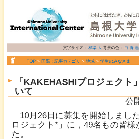
文字サイズ：
標準
大
背景の色：
白
青
黒
TOP
国際：記事カテゴリ
地域
学生のみなさま
TOP
国際：記事カテゴリ
属性
トピックス
「KAKEHASHIプロジェク
いて
公開
10月26日に募集を開始しました「
ロジェクト*」に，49名もの皆
た。