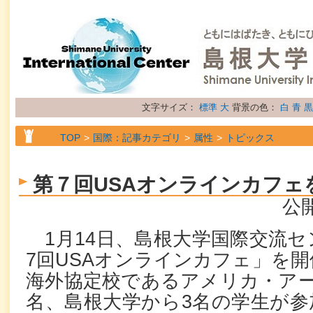
文字サイズ：
標準
大
背景の色：
白
青
黒
TOP
国際：記事カテゴリ
属性
トピックス
第７回USAオンラインカフェ
公開
1月14日、島根大学国際交流セ
7回USAオンラインカフェ」を
海外協定校であるアメリカ・アー
名、島根大学から3名の学生が参