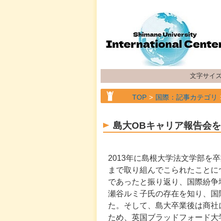
文字サイ
TOP
国際：記事カテゴリ
TOP
国際：記事カテゴリ
島大OBキャリア報告会
2013年に島根大学法文学部
まで取り組んでこられたことに
であったと振り返り、国際紛争
瀬谷ルミ子氏の存在を知り、国
た。そして、島大卒業後は商社
ため、英国ブラッドフォード大