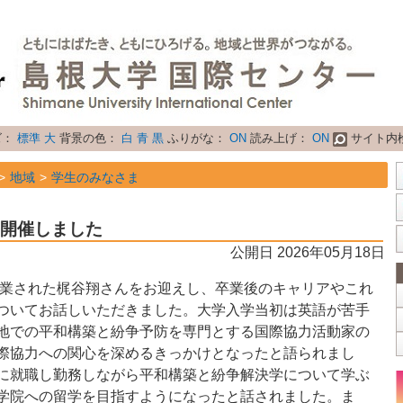
ズ：
標準
大
背景の色：
白
青
黒
ふりがな：
ON
読み上げ：
ON
サイト内
地域
学生のみなさま
属性
トピックス
を開催しました
公開日 2026年05月18日
を卒業された梶谷翔さんをお迎えし、卒業後のキャリアやこれ
ついてお話しいただきました。大学入学当初は英語が苦手
地での平和構築と紛争予防を専門とする国際協力活動家の
際協力への関心を深めるきっかけとなったと語られまし
に就職し勤務しながら平和構築と紛争解決学について学ぶ
学院への留学を目指すようになったと話されました。ま