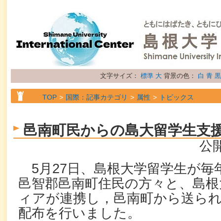
文字サイズ：
標準
大
背景の色：
白
青
黒
TOP
国際：記事カテゴリ
属性
トピックス
邑南町民からの島大留学生支
公開
5月27日、島根大学留学生が毎
邑智郡邑南町住民の方々と、島根
ィアが連携し，邑南町から送ら
配布を行いました。