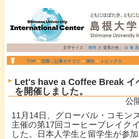
文字サイズ：
標準
大
背景の色：
白
青
黒
TOP
国際：記事カテゴリ
属性
トピックス
Let's have a Coffee Br
を開催しました。
公開
11月14日、グローバル・コモン
主催の第17回コーヒーブレイク
した。日本人学生と留学生が参加