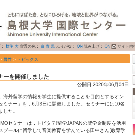
ズ：
標準
大
背景の色：
白
青
黒
ふりがな：
ON
読み上げ：
ON
サイト内
属性
トピックス
ミナーを開催しました
公開日 2020年06月04日
，海外留学の情報を学生に提供することを目的とするオン
Oセミナー」を，6月3日に開催しました。セミナーには10名
ました。
MOセミナーは，トビタテ!留学JAPANの奨学金制度を活用
スブールに留学して音楽教育を学んでいる田中さん(教育学