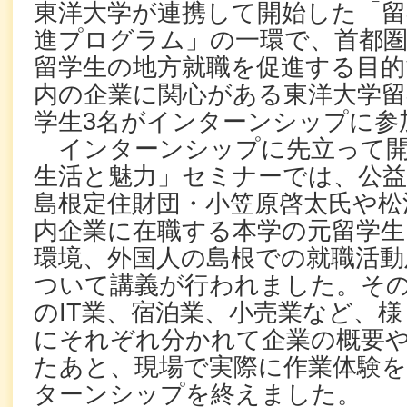
東洋大学が連携して開始した「留
進プログラム」の一環で、首都
留学生の地方就職を促進する目的
内の企業に関心がある東洋大学留
学生3名がインターンシップに参
インターンシップに先立って開
生活と魅力」セミナーでは、公
島根定住財団・小笠原啓太氏や松
内企業に在職する本学の元留学生
環境、外国人の島根での就職活動
ついて講義が行われました。そ
のIT業、宿泊業、小売業など、様
にそれぞれ分かれて企業の概要
たあと、現場で実際に作業体験を
ターンシップを終えました。