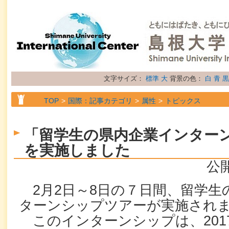
文字サイズ：
標準
大
背景の色：
白
青
黒
TOP
国際：記事カテゴリ
属性
トピックス
「留学生の県内企業インター
を実施しました
公開
2月2日～8日の７日間、留学生
ターンシップツアーが実施され
このインターンシップは、201