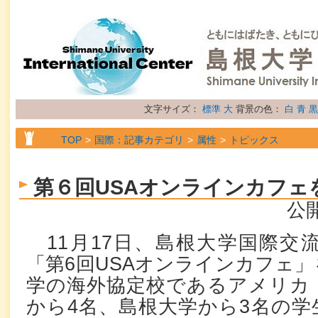
文字サイズ：
標準
大
背景の色：
白
青
黒
TOP
国際：記事カテゴリ
属性
トピックス
第６回USAオンラインカフェ
公開
11月17日、島根大学国際交
「第6回USAオンラインカフェ
学の海外協定校であるアメリカ
から4名、島根大学から3名の学