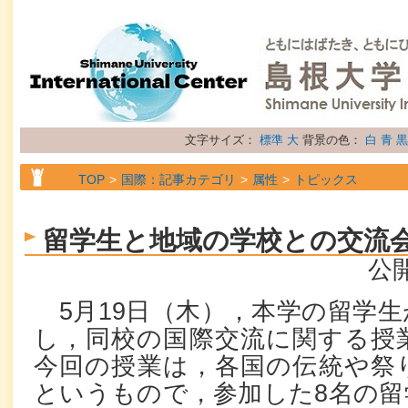
文字サイズ：
標準
大
背景の色：
白
青
黒
TOP
国際：記事カテゴリ
属性
トピックス
留学生と地域の学校との交流
公開
5月19日（木），本学の留学生
し，同校の国際交流に関する授
今回の授業は，各国の伝統や祭
というもので，参加した8名の留