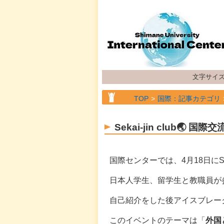
文字サイ
TOP
国際：記事カテゴリ
Sekai-jin club🌏
国際センターでは、4月18日にSek
日本人学生、留学生と教職員が
自己紹介をした後アイスブレー
このイベントのテーマは「
外国