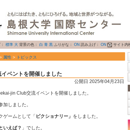
ズ：
標準
大
背景の色：
白
青
黒
ふりがな：
ON
読み上げ：
ON
サイト内
属性
トピックス
 国際交流イベントを開催しました
公開日 2025年04月23日
ai-jin Club交流イベントを開催しました。
参加しました。
クゲームとして「
ピクショナリー」
をしました。
といえば？
」でした。