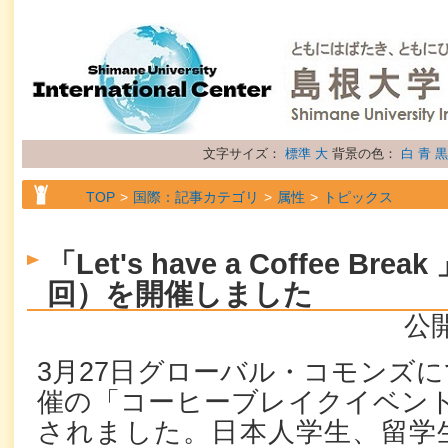
文字サイズ：
標準
大
背景の色：
白
青
黒
TOP
国際：記事カテゴリ
属性
トピックス
「Let's have a Coffee B
回）を開催しました
公開
3月27日グローバル・コモンズ
催の「コーヒーブレイクイベント
されました。日本人学生、留学