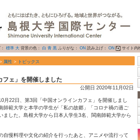
ズ：
標準
大
背景の色：
白
青
黒
ふりがな：
ON
読み上げ：
ON
サイト内
属性
トピックス
カフェ」を開催しました
公開日 2020年11月02日
0月22日、第3回「中国オンラインカフェ」を開催しまし
南師範大学と本学の学生が「私の故郷」「コロナ禍の過ご
いました。島根大学から日本人学生3名、閩南師範大学から
の自慢料理や文化の紹介を行ったあと、アニメや流行って