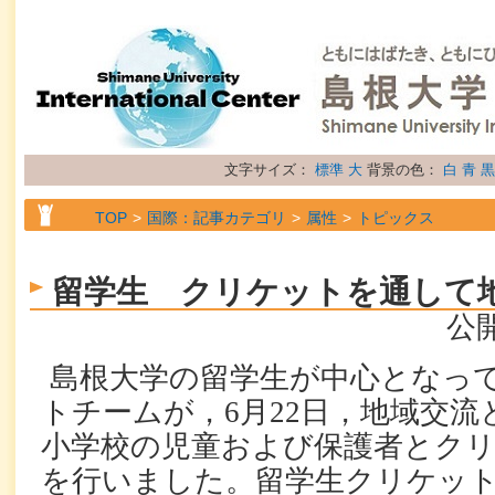
文字サイズ：
標準
大
背景の色：
白
青
黒
TOP
国際：記事カテゴリ
属性
トピックス
留学生 クリケットを通して
公開
島根大学の留学生が中心となっ
トチームが，
6
月
22
日，地域交流
小学校の児童および保護者とク
を行いました。留学生クリケッ