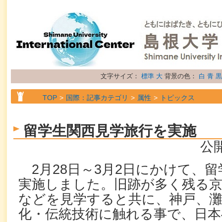
文字サイズ：
標準
大
背景の色：
白
青
黒
TOP
国際：記事カテゴリ
属性
トピックス
留学生関西見学旅行を実施
公開
2
月
28
日～
3
月
2
日にかけて、留
実施しました。旧跡が多く残る京
などを見学すると共に、神戸、
化・伝統技術に触れる事で、日本