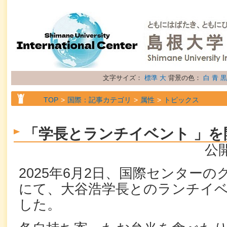
文字サイズ：
標準
大
背景の色：
白
青
黒
TOP
国際：記事カテゴリ
属性
トピックス
「学長とランチイベント 」を
公開
2025年6月2日、国際センター
にて、大谷浩学長とのランチイベ
した。