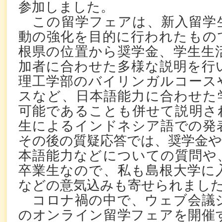
参加しました。
この留学フェアは、新入留学
動の強化を目的に行われたもの
根県の位置から奨学金、学生生
加者に合わせた多様な説明を行
理工学部のバイリンガルコース
スなど、日本語能力に合わせた
可能であることも併せて説明さ
生によるインドネシア語での発
その後の質疑応答では、奨学金や
本語能力などについての質問や
卒業生なので、私も島根大学に
などの意気込みも寄せられまし
コロナ禍の中で、ウェブ会議
のオンライン留学フェアを開催