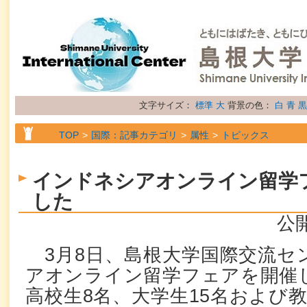
文字サイズ：
標準
大
背景の色：
白
青
黒
TOP
国際：記事カテゴリ
属性
トピックス
インドネシアオンライン留学
した
公開
3月8日、島根大学国際交流セ
アオンライン留学フェアを開催
高校生8名、大学生15名および教