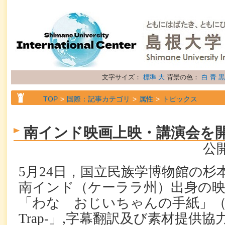
文字サイズ：
標準
大
背景の色：
白
青
黒
TOP
国際：記事カテゴリ
属性
トピックス
南インド映画上映・講演会を
公開
5
月
24
日，国立民族学博物館の杉
南インド（ケーララ州）出身の
「わな おじいちゃんの手紙」
Trap-
」
,
字幕翻訳及び素材提供協